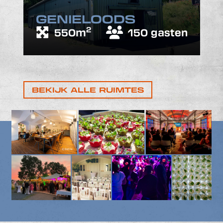
GENIELOODS
2
550m
150 gasten
BEKIJK ALLE RUIMTES