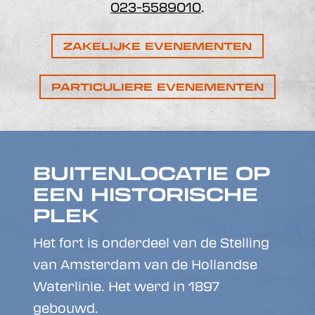
023-5589010
.
ZAKELIJKE EVENEMENTEN
PARTICULIERE EVENEMENTEN
BUITENLOCATIE OP
EEN HISTORISCHE
PLEK
Het fort is onderdeel van de Stelling
van Amsterdam van de Hollandse
Waterlinie. Het werd in 1897
gebouwd.