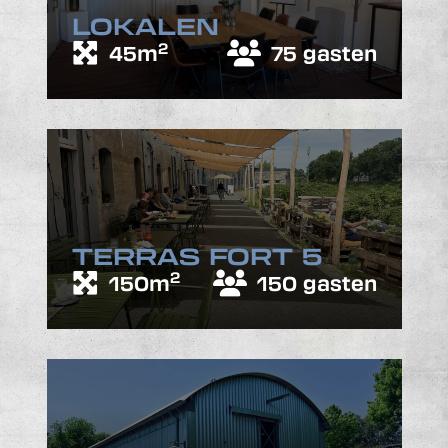
LOKALEN
2
45m
75 gasten
TERRAS FORT 5
2
150m
150 gasten