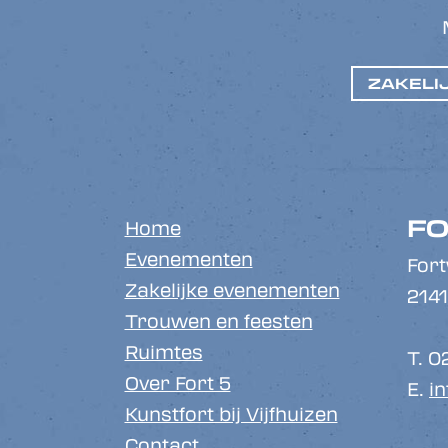
ZAKELI
FO
Home
Evenementen
For
Zakelijke evenementen
2141
Trouwen en feesten
Ruimtes
T. 0
Over Fort 5
E.
in
Kunstfort bij Vijfhuizen
Contact