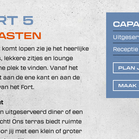
RT 5
CAPA
GASTEN
Uitgeser
komt lopen zie je het heerlijke
Receptie
s, lekkere zitjes en lounge
ne plek te vinden. Vanaf het
PLAN 
ht aan de ene kant en aan de
MAAK 
an het Fort.
ht
en uitgeserveerd diner of een
cht! Ons terras biedt ruimte
jij met een klein of groter