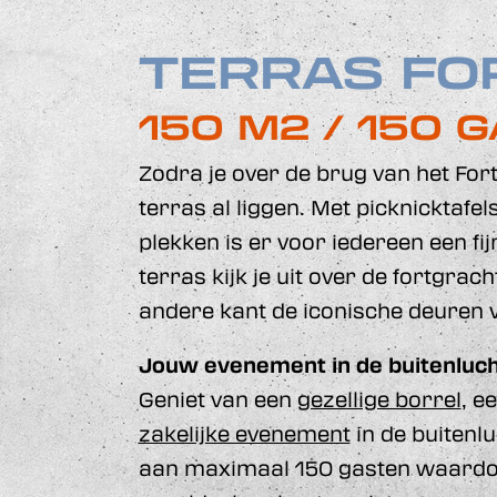
TERRAS FO
150 M2 / 150 
Zodra je over de brug van het Fort 
terras al liggen. Met picknicktafel
plekken is er voor iedereen een fij
terras kijk je uit over de fortgrac
andere kant de iconische deuren v
Jouw evenement in de buitenluc
Geniet van een
gezellige borrel
, e
zakelijke evenement
in de buitenlu
aan maximaal 150 gasten waardoor 