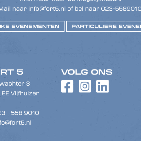
Mail naar
info@fort5.nl
of bel naar
023-558901
JKE EVENEMENTEN
PARTICULIERE EVEN
RT 5
VOLG ONS
twachter 3
 EE Vijfhuizen
23 - 558 9010
fo@fort5.nl