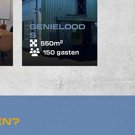
GENIELOOD
S
2
550m
150 gasten
EN?