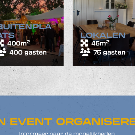
BUITENPLA
ATS
LOKALEN
2
2
400m
45m
400 gasten
75 gasten
N EVENT ORGANISER
Informeer naar de mogelijkheden.